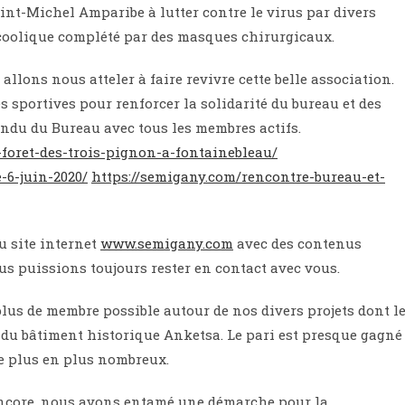
int-Michel Amparibe à lutter contre le virus par divers
coolique complété par des masques chirurgicaux.
llons nous atteler à faire revivre cette belle association.
sportives pour renforcer la solidarité du bureau et des
ndu du Bureau avec tous les membres actifs.
foret-des-trois-pignon-a-fontainebleau/
-6-juin-2020/
https://semigany.com/rencontre-bureau-et-
u site internet
www.semigany.com
avec des contenus
s puissions toujours rester en contact avec vous.
lus de membre possible autour de nos divers projets dont l
s du bâtiment historique Anketsa. Le pari est presque gagné
de plus en plus nombreux.
 encore, nous avons entamé une démarche pour la