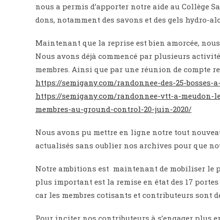
nous a permis d’apporter notre aide au Collège Sa
dons, notamment des savons et des gels hydro-al
Maintenant que la reprise est bien amorcée, nous a
Nous avons déjà commencé par plusieurs activités 
membres. Ainsi que par une réunion de compte re
https://semigany.com/randonnee-des-25-bosses-a-
https://semigany.com/randonnee-vtt-a-meudon-le
membres-au-ground-control-20-juin-2020/
Nous avons pu mettre en ligne notre tout nouvea
actualisés sans oublier nos archives pour que nou
Notre ambitions est maintenant de mobiliser le p
plus important est la remise en état des 17 porte
car les membres cotisants et contributeurs sont 
Pour inciter nos contributeurs à s’engager plus