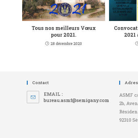
Tous nos meilleurs Vœux
Convocat
pour 2021.
2021 
28 décembre 2020
Contact
Adre
EMAIL :
ASMF c
bureau.asmf@semigany.com
2b, Aven
Résiden
92310 S