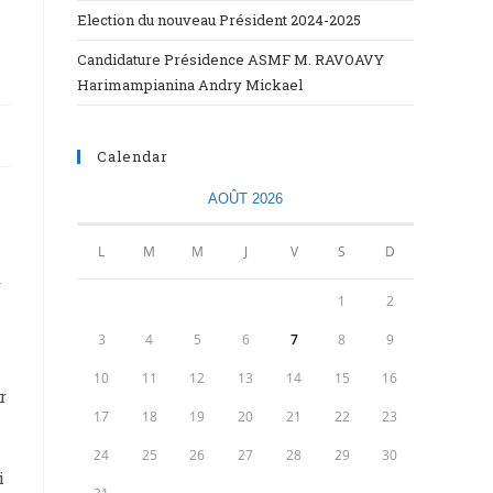
Election du nouveau Président 2024-2025
Candidature Présidence ASMF M. RAVOAVY
Harimampianina Andry Mickael
Calendar
AOÛT 2026
L
M
M
J
V
S
D
r
1
2
3
4
5
6
7
8
9
10
11
12
13
14
15
16
r
17
18
19
20
21
22
23
24
25
26
27
28
29
30
i