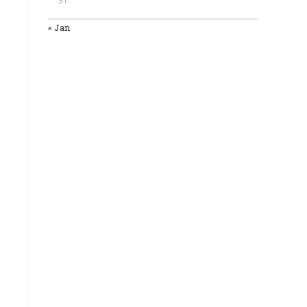
31
« Jan
e