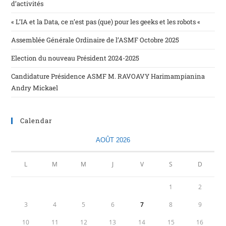
d’activités
« L’IA et la Data, ce n’est pas (que) pour les geeks et les robots «
Assemblée Générale Ordinaire de l’ASMF Octobre 2025
Election du nouveau Président 2024-2025
Candidature Présidence ASMF M. RAVOAVY Harimampianina
Andry Mickael
Calendar
AOÛT 2026
L
M
M
J
V
S
D
1
2
3
4
5
6
7
8
9
10
11
12
13
14
15
16