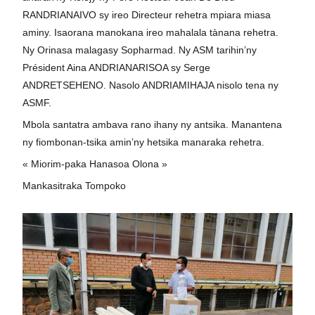
RANDRIANAIVO sy ireo Directeur rehetra mpiara miasa
aminy. Isaorana manokana ireo mahalala tànana rehetra.
Ny
Orinasa malagasy Sopharmad. Ny ASM tarihin’ny
Président Aina ANDRIANARISOA sy Serge
ANDRETSEHENO. Nasolo ANDRIAMIHAJA nisolo tena ny
ASMF.
Mbola santatra ambava rano ihany ny antsika. Manantena
ny fiombonan-tsika amin’ny hetsika manaraka rehetra.
« Miorim-paka Hanasoa Olona »
Mankasitraka Tompoko