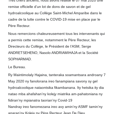
Très chers anciens, nous avons réalisé le 07 mai 2020 une
remise officielle d’un lot de dons de savon et de gel
hydroalcoolique au Collège Saint-Michel Amparibe dans le
cadre de la lutte contre le COVID-19 mise en place par le
Père Recteur.
Nous remercions chaleureusement tous les intervenants qui
a permis cette remise, notamment le Père Recteur, les
Directeurs du Collège, le Président de l’ASM, Serge
ANDRETSEHENO, Nasolo ANDRIAMIHAJA et la Société
SOPHARMAD.
Le Bureau.
Ry Maintimolaly Hajaina, tanteraka soamantsara androany 7
May 2020 ny fanolorana ireo fanampiana savony sy gel
hydroalcoolique nataontsika fikambanana. Ity hetsika ity dia
natao mba ahafahan’ny kolejy miatrika am-pahatoniana ny
fidiran’ny mpianatra taorian’ny Covid-19
Nandray ireo fanomezana ireo avy amin’ny ASMF tamin’ny
anaran’ny Kolejy ny Père Recteur Jean De Dieu