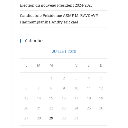
Election du nouveau Président 2024-2025
Candidature Présidence ASMF M. RAVOAVY
Harimampianina Andry Mickael
Calendar
JUILLET 2026
L
M
M
J
V
S
D
1
2
3
4
5
6
7
8
9
10
11
12
13
14
15
16
17
18
19
20
21
22
23
24
25
26
27
28
29
30
31